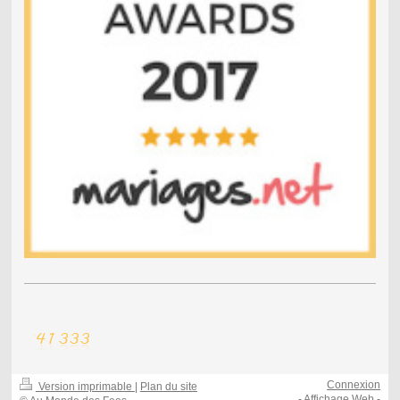
Connexion
Version imprimable
|
Plan du site
-
Affichage Web
-