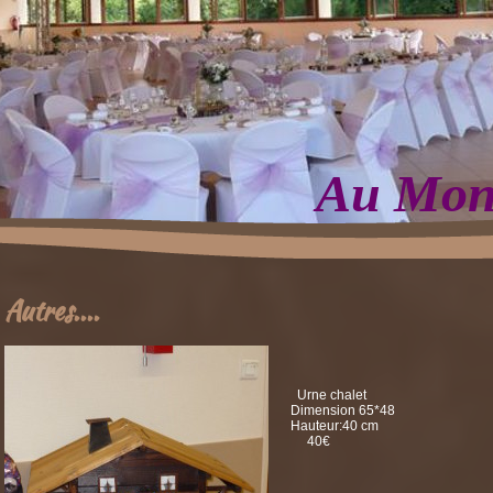
Au Mond
Autres....
Urne chalet
Dimension 65*48
Hauteur:40 cm
40€