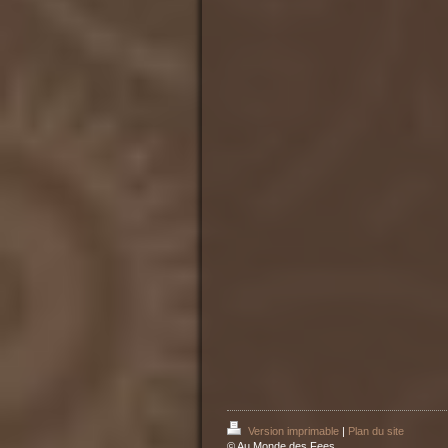
Version imprimable
|
Plan du site
© Au Monde des Fees